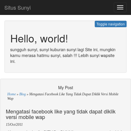
Situs Sunyi
Toggl
navig
Toggle navigation
Hello, world!
sungguh sunyi, sunyi kuburan sunyi lagi Site ini, mungkin
kamu merasa hatimu sunyi, salah !!! Lebih sunyi wapsite
ini.
My Post
Home
»
Blog
»
Mengatasi Facebook Like Yang Tidak Dapat Diklik Versi Mobile
Wap
Mengatasi facebook like yang tidak dapat diklik
versi mobile wap
15/Oct/2011