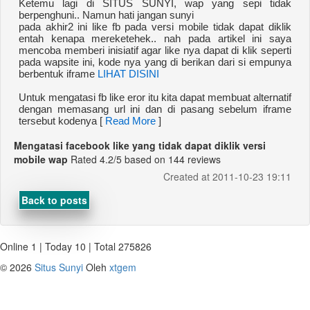
Ketemu lagi di SITUS SUNYI, wap yang sepi tidak
berpenghuni.. Namun hati jangan sunyi
pada akhir2 ini like fb pada versi mobile tidak dapat diklik
entah kenapa mereketehek.. nah pada artikel ini saya
mencoba memberi inisiatif agar like nya dapat di klik seperti
pada wapsite ini, kode nya yang di berikan dari si empunya
berbentuk iframe
LIHAT DISINI
Untuk mengatasi fb like eror itu kita dapat membuat alternatif
dengan memasang url ini dan di pasang sebelum iframe
tersebut kodenya [
Read More
]
Mengatasi facebook like yang tidak dapat diklik versi
mobile wap
Rated
4.2
/5 based on
144
reviews
Created at 2011-10-23 19:11
Back to posts
Online 1 | Today 10 | Total 275826
©
2026
Situs Sunyi
Oleh
xtgem