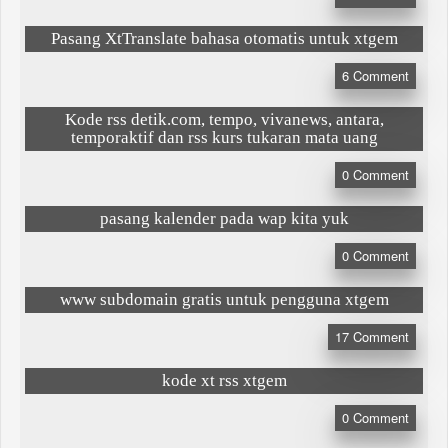
Pasang XtTranslate bahasa otomatis untuk xtgem
6
Comment
Kode rss detik.com, tempo, vivanews, antara,
temporaktif dan rss kurs tukaran mata uang
0
Comment
pasang kalender pada wap kita yuk
0
Comment
www subdomain gratis untuk pengguna xtgem
17
Comment
kode xt rss xtgem
0
Comment