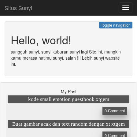
Situs Sunyi
Toggl
navig
Toggle navigation
Hello, world!
sungguh sunyi, sunyi kuburan sunyi lagi Site ini, mungkin
kamu merasa hatimu sunyi, salah !!! Lebih sunyi wapsite
ini.
My Post
kode small emotion guestbook xtgem
0
Comment
Buat gambar acak dan text random dengan xt xtgem
0
Comment