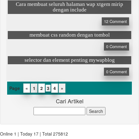
Cara membuat seluruh halaman wap xtgem mirip
dengan include
12
Comment
membuat css random dengan tombol
0
Comment
selector dan element penting mywapblog
0
Comment
«
1
2
3
4
»
Cari Artikel
Online 1 | Today 17 | Total 275812