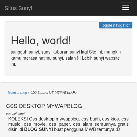
Situs Sunyi
Toggl
navig
Toggle navigation
Hello, world!
sungguh sunyi, sunyi kuburan sunyi lagi Site ini, mungkin
kamu merasa hatimu sunyi, salah !!! Lebih sunyi wapsite
ini.
Home
»
Blog
»
CSS DESKTOP MYWAPBLOG
CSS DESKTOP MYWAPBLOG
css web mwb
KOLEKSI Css desktop mywapblog, css buah, css kios, css
music, css movie, css paper, css alam semuanya gratis
disini di
BLOG SUNYI
buat pengguna MWB tentunya :D