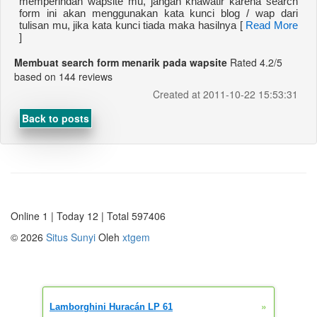
memperindah wapsite mu, jangan khawatir karena search
form ini akan menggunakan kata kunci blog / wap dari
tulisan mu, jika kata kunci tiada maka hasilnya [
Read More
]
Membuat search form menarik pada wapsite
Rated
4.2
/5
based on
144
reviews
Created at 2011-10-22 15:53:31
Back to posts
Online 1 | Today 12 | Total 597406
©
2026
Situs Sunyi
Oleh
xtgem
»
Lamborghini Huracán LP 61