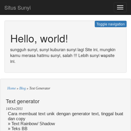
Situs Sunyi
Toggl
navig
Toggle navigation
Hello, world!
sungguh sunyi, sunyi kuburan sunyi lagi Site ini, mungkin
kamu merasa hatimu sunyi, salah !!! Lebih sunyi wapsite
ini.
Home
»
Blog
»
Text Generator
Text generator
14/Oct/2011
Cara membuat text unik dengan generator text, tinggal buat
dan copy
» Text Rainbow/ Shadow
» Teks BB