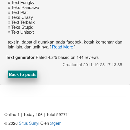
» Text Fungky
» Teks Pandawa
» Text Plat
» Teks Crazy
» Text Terbalik
» Teks Stupid
» Text Unitext
text ini dapat di gunakan pada facebok, kotak komentar dan
lain-lain, dan unik nya [
Read More
]
Text generator
Rated
4.2
/5 based on
144
reviews
Created at 2011-10-23 17:13:35
Back to posts
Online 1 | Today 106 | Total 597711
©
2026
Situs Sunyi
Oleh
xtgem