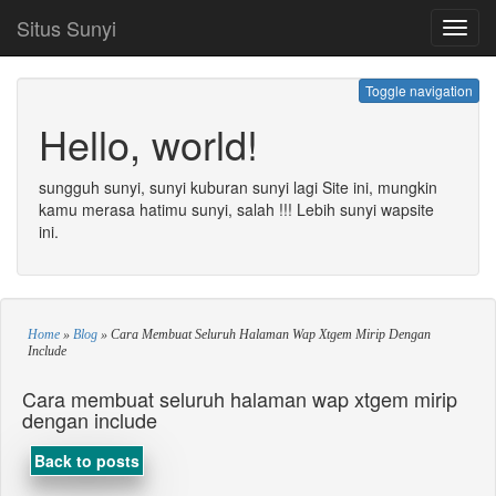
Situs Sunyi
Toggl
navig
Toggle navigation
Hello, world!
sungguh sunyi, sunyi kuburan sunyi lagi Site ini, mungkin
kamu merasa hatimu sunyi, salah !!! Lebih sunyi wapsite
ini.
Home
»
Blog
»
Cara Membuat Seluruh Halaman Wap Xtgem Mirip Dengan
Include
Cara membuat seluruh halaman wap xtgem mirip
dengan include
Back to posts