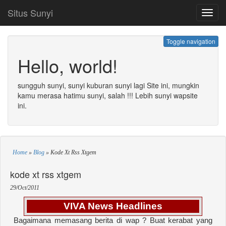
Situs Sunyi
Toggl
navig
Toggle navigation
Hello, world!
sungguh sunyi, sunyi kuburan sunyi lagi Site ini, mungkin
kamu merasa hatimu sunyi, salah !!! Lebih sunyi wapsite
ini.
Home
»
Blog
»
Kode Xt Rss Xtgem
kode xt rss xtgem
29/Oct/2011
VIVA News Headlines
Bagaimana memasang berita di wap ? Buat kerabat yang