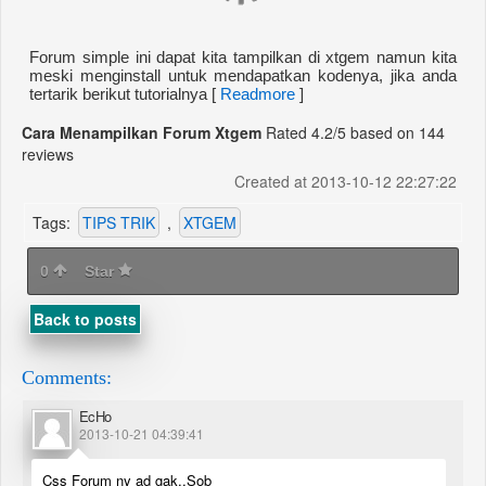
Forum simple ini dapat kita tampilkan di xtgem namun kita
meski menginstall untuk mendapatkan kodenya, jika anda
tertarik berikut tutorialnya [
Readmore
]
Cara Menampilkan Forum Xtgem
Rated
4.2
/5 based on
144
reviews
Created at 2013-10-12 22:27:22
Tags:
TIPS TRIK
,
XTGEM
0
Star
Back to posts
Comments:
EcHo
2013-10-21 04:39:41
Css Forum ny ad gak..Sob