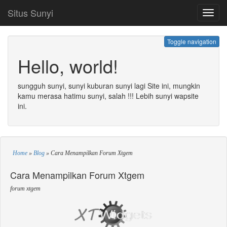
Situs Sunyi
Toggl
navig
Toggle navigation
Hello, world!
sungguh sunyi, sunyi kuburan sunyi lagi Site ini, mungkin
kamu merasa hatimu sunyi, salah !!! Lebih sunyi wapsite
ini.
Home
»
Blog
»
Cara Menampilkan Forum Xtgem
Cara Menampilkan Forum Xtgem
forum xtgem