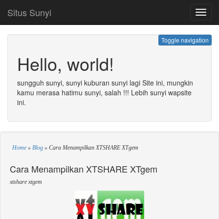
Situs Sunyi
Toggl
navig
Toggle navigation
Hello, world!
sungguh sunyi, sunyi kuburan sunyi lagi Site ini, mungkin
kamu merasa hatimu sunyi, salah !!! Lebih sunyi wapsite
ini.
Home
»
Blog
»
Cara Menampilkan XTSHARE XTgem
Cara Menampilkan XTSHARE XTgem
xtshare xtgem