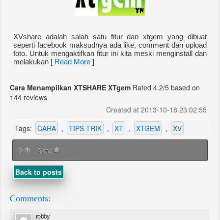
XVshare adalah salah satu fitur dari xtgem yang dibuat
seperti facebook maksudnya ada like, comment dan upload
foto. Untuk mengaktifkan fitur ini kita meski menginstall dan
melakukan [
Read More
]
Cara Menampilkan XTSHARE XTgem
Rated
4.2
/5 based on
144
reviews
Created at 2013-10-18 23:02:55
Tags:
CARA
,
TIPS TRIK
,
XT
,
XTGEM
,
XV
0
Star
Back to posts
Comments:
robby