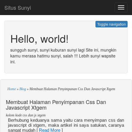
Situs Sunyi
Toggl
navig
Toggle navigation
Hello, world!
sungguh sunyi, sunyi kuburan sunyi lagi Site ini, mungkin
kamu merasa hatimu sunyi, salah !!! Lebih sunyi wapsite
ini.
Home
»
Blog
»
Membuat Halaman Penyimpanan Css Dan Javascript Xtgem
Membuat Halaman Penyimpanan Css Dan
Javascript Xtgem
kolom kode css dan js xtgem
Berhubung keduanya sama yaitu cara menyimpan css dan
javascript di xtgem, maka artikel ini saya satukan, caranya
sangat mudah [
Read More
]