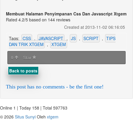
Membuat Halaman Penyimpanan Css Dan Javascript Xtgem
Rated
4.2
/5 based on
144
reviews
Created at 2013-11-02 06:16:05
Tags:
CSS
,
JAVASCRIPT
,
JS
,
SCRIPT
,
TIPS
DAN TRIK XTGEM
,
XTGEM
0
Star
Back to posts
This post has no comments - be the first one!
Online 1 | Today 158 | Total 597763
©
2026
Situs Sunyi
Oleh
xtgem