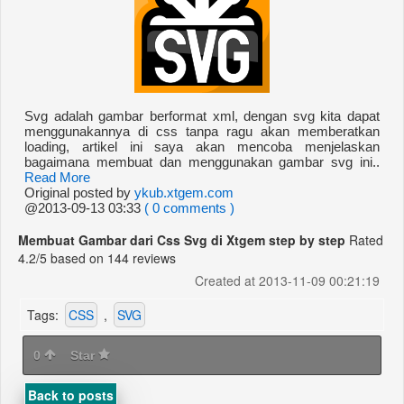
Svg adalah gambar berformat xml, dengan svg kita dapat
menggunakannya di css tanpa ragu akan memberatkan
loading, artikel ini saya akan mencoba menjelaskan
bagaimana membuat dan menggunakan gambar svg ini..
Read More
Original posted by
ykub.xtgem.com
@2013-09-13 03:33
( 0 comments )
Membuat Gambar dari Css Svg di Xtgem step by step
Rated
4.2
/5 based on
144
reviews
Created at 2013-11-09 00:21:19
Tags:
CSS
,
SVG
0
Star
Back to posts