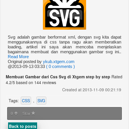
Svg adalah gambar berformat xml, dengan svg kita dapat
menggunakannya di css tanpa ragu akan memberatkan
loading, artikel ini saya akan mencoba menjelaskan
bagaimana membuat dan menggunakan gambar svg ini..
Read More
Original posted by
ykub.xtgem.com
@2013-09-13 03:33
( 0 comments )
Membuat Gambar dari Css Svg di Xtgem step by step
Rated
4.2
/5 based on
144
reviews
Created at 2013-11-09 00:21:19
Tags:
CSS
,
SVG
0
Star
Back to posts