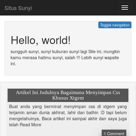
Situs Sunyi
Toggl
navig
Toggle navigation
Hello, world!
sungguh sunyi, sunyi kuburan sunyi lagi Site ini, mungkin
kamu merasa hatimu sunyi, salah !!! Lebih sunyi wapsite
ini.
Artikel Ini Judulnya Bagaimana Menyimpan Css
Khusus Xtgem
Buat anda yang berminat menyimpan css di xtgem yang
terjamin aman dunia akhirat, lahir dan bathin :D tapi belum
mengetahuinya, Baca artikel ini sampai akhir dan saya juga
telah Read More
1
Comment