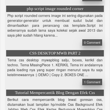
php script image rounded corner
Php script rounded corners image ini sering digunakan pada
generator-generator untuk membuat sudut bulat dan
dimanfaatkan para perancang css template.Script ini
sebenarnya sudah lama saya koleksi sejak awal 2013 dan
saya pikir sudah hilang karena...
0
Comment
CSS DESKTOP MWB PART 2
Tema css desktop mywapblog salju, boxes, kerikil dan
techno. Tema MissingPiece 1. KERIKIL Tema ini andalannya
pada loading nya yang super ringan menurut saya itu saja
keistimewaannya :) DEMO | Copy 2. BOXES ONE ...
1
Comment
Tutorial Mempercantik Blog Dengan Efek Css
Berikut cara mempercantik blog lewat goresan css,
diutamakan buat tampilan hp/mobile Css Background Efek
Jahitan Mwb Css Efek Kertas Bertumpuk Mywapblog Css