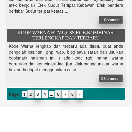
efek benjolan Efek Sudut Terlipat Kebawah Efek bendera
berkibar Sudut terlipat keatas ...
1
Comment
KODE WARNA HTML,CSS,RGB,KOMBINASI
TERLENGKAP DAN TERBARU
Kode Warna lengkap dan terbaru ada disini, buat anda
pengolah css,html, php, wap, blog saya saran dan usulkan
bookmark halaman ini :) ada kode rgb, nama, warna
berurutan dan kombinasi.Jadi jika tidak menggunakan warna
hex anda dapat menggunakan color...
0
Comment
1
2
3
4
...
6
7
8
»