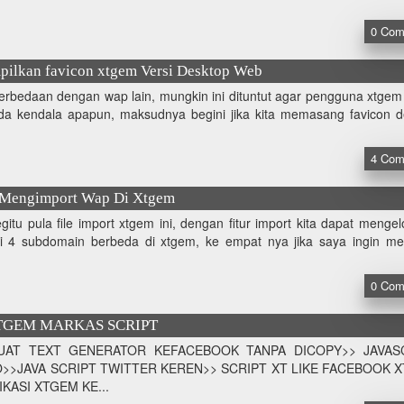
0
Com
ilkan favicon xtgem Versi Desktop Web
perbedaan dengan wap lain, mungkin ini dituntut agar pengguna xtgem
 ada kendala apapun, maksudnya begini jika kita memasang favicon 
4
Com
 Mengimport Wap Di Xtgem
itu pula file import xtgem ini, dengan fitur import kita dapat mengel
 4 subdomain berbeda di xtgem, ke empat nya jika saya ingin me
0
Com
TGEM MARKAS SCRIPT
AT TEXT GENERATOR KEFACEBOOK TANPA DICOPY>> JAVAS
>>JAVA SCRIPT TWITTER KEREN>> SCRIPT XT LIKE FACEBOOK 
KASI XTGEM KE...