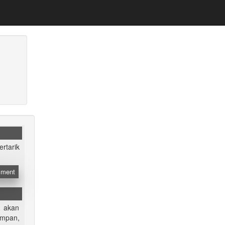
rtarik
ment
a akan
simpan,