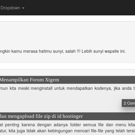
Dropdown
ungkin kamu merasa hatimu sunyi, salah !!! Lebih sunyi wapsite ini.
 Menampilkan Forum Xtgem
amun kita meski menginstall untuk mendapatkan kodenya, jika anda te
2
Com
an mengupload file zip di id hostinger
at penting karena dengan adanya folder semua file dan menu kit
tur, kita juga tidak akan kebingungan mencari file-file yang telah ter