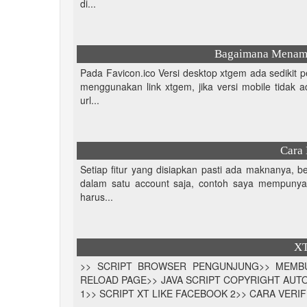
di...
Bagaimana Menamp
Pada Favicon.ico Versi desktop xtgem ada sedikit 
menggunakan link xtgem, jika versi mobile tidak
url...
Cara
Setiap fitur yang disiapkan pasti ada maknanya, beg
dalam satu account saja, contoh saya mempunyai
harus...
X
>> SCRIPT BROWSER PENGUNJUNG>> MEMBU
RELOAD PAGE>> JAVA SCRIPT COPYRIGHT AUTO
1>> SCRIPT XT LIKE FACEBOOK 2>> CARA VERIFI