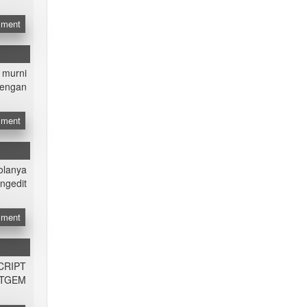
ment
 murni
dengan
ment
olanya
ngedit
ment
CRIPT
XTGEM