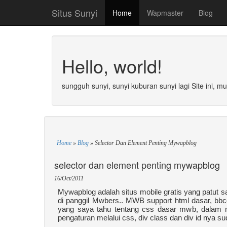
Situs Sunyi
Home
Wapmaster
Blog
Hello, world!
sungguh sunyi, sunyi kuburan sunyi lagi Site ini, m
Home
»
Blog
»
Selector Dan Element Penting Mywapblog
selector dan element penting mywapblog
16/Oct/2011
Mywapblog adalah situs mobile gratis yang patut
di panggil Mwbers.. MWB support html dasar, bbc
yang saya tahu tentang css dasar mwb, dalam m
pengaturan melalui css, div class dan div id nya su