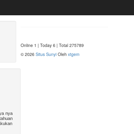
Online 1 | Today 6 | Total 275789
©
2026
Situs Sunyi
Oleh
xtgem
ya nya
tahuan
akukan