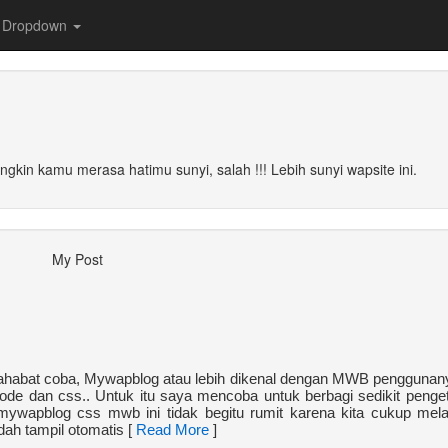
Dropdown
ungkin kamu merasa hatimu sunyi, salah !!! Lebih sunyi wapsite ini.
My Post
 sahabat coba, Mywapblog atau lebih dikenal dengan MWB penggunan
ode dan css.. Untuk itu saya mencoba untuk berbagi sedikit penge
ywapblog css mwb ini tidak begitu rumit karena kita cukup mel
dah tampil otomatis [
Read More
]