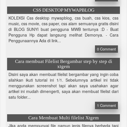
CSS DESKTOP MYWAPBLOG
KOLEKSI Css desktop mywapblog, css buah, css kios, css
music, css movie, css paper, css alam semuanya gratis disini
di BLOG SUNYI buat pengguna MWB tentunya :D - Buat
Pengguna Hp dapat langsung melihat Demonya. - Cara
Penggunaannya Ada di link...
0
Comment
Cara membuat Filelist Bergambar step by step di
xtgem
Disini saya akan membuat filelist bergambar yang ingin coba
silahkan ikuti tutorial ini 1/1. Sebelumnya artikel ini tidak
menggunakan screenshot tapi akan saya usahakan agar
artikel ini mudah dimengerti, saya akan membuat filelist dari
satu folder...
1
Comment
Cara Membuat Multi filelist Xtgem
Jika anda mempunyai file namun jenis filenya berbeda tapi