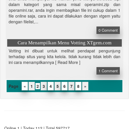
dalam kategori yang sama misal operamini.zip dan
operamini.rar, anda ingin membagikan file ini cukup dalam 1
file online saja, cara ini dapat dilakukan dengan xtgem yaitu
dengan filelist,...
0
Comment
Cara Menampilkan Menu Votting XTgem.com
Votting ini dibuat untuk melihat pendapat pengunjung
terhadap situs yang kita kelola. tidak kurang tidak lebih dan
ini cara menampilkannya [ Read More ]
1
Comment
«
1
2
3
4
5
6
7
8
»
Online 1 | Today 112 | Total 597717