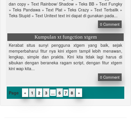
dan copy » Text Rainbow/ Shadow » Teks BB » Text Fungky
» Teks Pandawa » Text Plat » Teks Crazy » Text Terbalik »
Teks Stupid » Text Unitext text ini dapat di gunakan pada...
0
Comment
Kumpulan xt fungction xtgem
Kerabat situs sunyi pengguna xtgem yang baik, sejak
memperbaharui fitur nya kini xtgem tampil lebih menawan,
lengkap, simple dan praktis. Kini kita tidak lagi harus di
sibukan dengan beraneka ragam script, dengan fitur xtgem
kini wap kita...
0
Comment
«
1
2
3
...
6
7
8
»