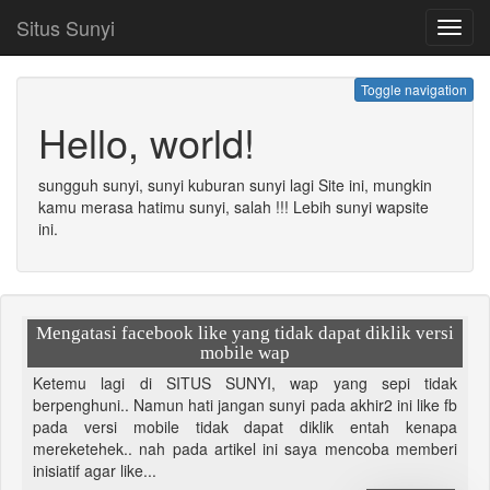
Situs Sunyi
Toggl
navig
Toggle navigation
Hello, world!
sungguh sunyi, sunyi kuburan sunyi lagi Site ini, mungkin
kamu merasa hatimu sunyi, salah !!! Lebih sunyi wapsite
ini.
Mengatasi facebook like yang tidak dapat diklik versi
mobile wap
Ketemu lagi di SITUS SUNYI, wap yang sepi tidak
berpenghuni.. Namun hati jangan sunyi pada akhir2 ini like fb
pada versi mobile tidak dapat diklik entah kenapa
mereketehek.. nah pada artikel ini saya mencoba memberi
inisiatif agar like...